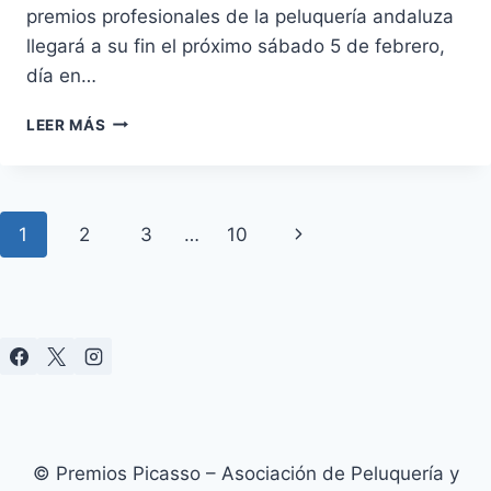
premios profesionales de la peluquería andaluza
llegará a su fin el próximo sábado 5 de febrero,
día en…
LAS
LEER MÁS
COLECCIONES
DE
LOS
PREMIOS
Navegación
Siguiente
1
2
3
…
10
PICASSO
VUELVEN
de
página
A
SUBIRSE
página
A
LA
PASARELA
© Premios Picasso – Asociación de Peluquería y