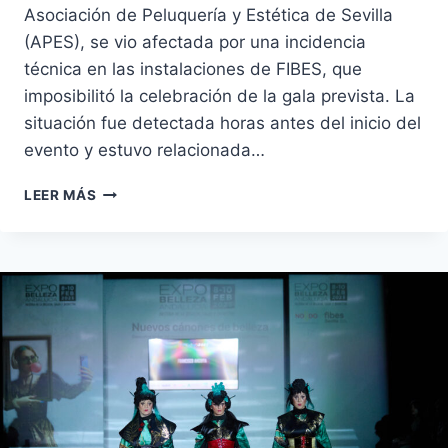
Asociación de Peluquería y Estética de Sevilla
(APES), se vio afectada por una incidencia
técnica en las instalaciones de FIBES, que
imposibilitó la celebración de la gala prevista. La
situación fue detectada horas antes del inicio del
evento y estuvo relacionada…
CANCELADA
LEER MÁS
LA
GALA
DE
LOS
PREMIOS
PICASSO
2026
POR
PROBLEMAS
TÉCNICOS
EN
FIBES