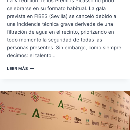
La XII edición de los Premios Picasso no pudo
celebrarse en su formato habitual. La gala
prevista en FIBES (Sevilla) se canceló debido a
una incidencia técnica grave derivada de una
filtración de agua en el recinto, priorizando en
todo momento la seguridad de todas las
personas presentes. Sin embargo, como siempre
decimos: el talento…
PREMIOS
LEER MÁS
PICASSO
2026:
RECONOCIENDO
LA
CREATIVIDAD
Y
LA
EXCELENCIA,
PASE
LO