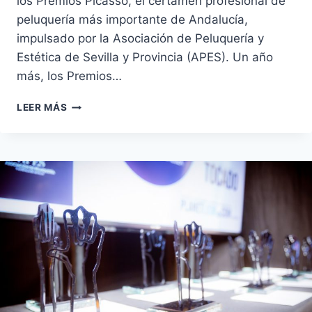
los Premios Picasso, el certamen profesional de
peluquería más importante de Andalucía,
impulsado por la Asociación de Peluquería y
Estética de Sevilla y Provincia (APES). Un año
más, los Premios…
¡ABIERTAS
LEER MÁS
LAS
INSCRIPCIONES
PARA
LOS
XII
PREMIOS
PICASSO
2026!