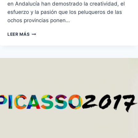
en Andalucía han demostrado la creatividad, el
esfuerzo y la pasión que los peluqueros de las
ochos provincias ponen…
YA
LEER MÁS
ESTÁ
EN
MARCHA
LA
IV
EDICIÓN
DE
LOS
PREMIOS
PICASSO
DE
PELUQUERÍA